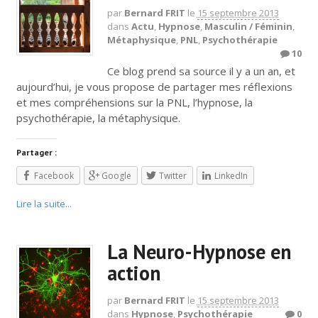
par
Bernard FRIT
le
15 septembre 2013
dans
Actu
,
Hypnose
,
Masculin / Féminin
,
Métaphysique
,
PNL
,
Psychothérapie
10
Ce blog prend sa source il y a un an, et
aujourd’hui, je vous propose de partager mes réflexions
et mes compréhensions sur la PNL, l’hypnose, la
psychothérapie, la métaphysique.
Partager :
Facebook
Google
Twitter
LinkedIn
Lire la suite...
La Neuro-Hypnose en
action
par
Bernard FRIT
le
15 septembre 2013
dans
Hypnose
,
Psychothérapie
0