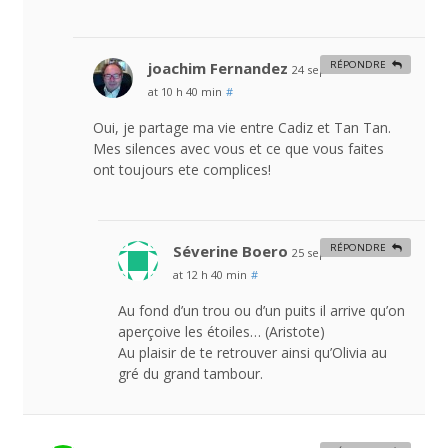
joachim Fernandez
RÉPONDRE
24 septembre 2013
at 10 h 40 min
#
Oui, je partage ma vie entre Cadiz et Tan Tan.
Mes silences avec vous et ce que vous faites
ont toujours ete complices!
Séverine Boero
RÉPONDRE
25 septembre 2013
at 12 h 40 min
#
Au fond d’un trou ou d’un puits il arrive qu’on
aperçoive les étoiles… (Aristote)
Au plaisir de te retrouver ainsi qu’Olivia au
gré du grand tambour.