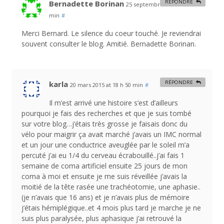
Bernadette Borinan
RÉPONDRE
25 septembre 2013 at 9 h 45
min
#
Merci Bernard. Le silence du coeur touché. Je reviendrai
souvent consulter le blog. Amitié. Bernadette Borinan.
karla
RÉPONDRE
20 mars 2015 at 18 h 50 min
#
Il m’est arrivé une histoire s’est d’ailleurs
pourquoi je fais des recherches et que je suis tombé
sur votre blog…j’étais très grosse je faisais donc du
vélo pour maigrir ça avait marché j’avais un IMC normal
et un jour une conductrice aveuglée par le soleil m’a
percuté j’ai eu 1/4 du cerveau écrabouillé..j’ai fais 1
semaine de coma artificiel ensuite 25 jours de mon
coma à moi et ensuite je me suis réveillée j’avais la
moitié de la tête rasée une trachéotomie, une aphasie..
(je n’avais que 16 ans) et je n’avais plus de mémoire
j’étais hémiplégique..et 4 mois plus tard je marche je ne
suis plus paralysée, plus aphasique j’ai retrouvé la