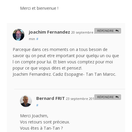
Merci et bienvenue !
joachim Fernandez
RÉPONDRE
20 septembre 2013 at 21 h 10
min
#
Parceque dans ces moments on a tous besoin de
savoir qu on peut etre important pour quelqu un ou que
l on compte pour lui. Et bien vous comptez pour moi
popur ce que vopus dites et pensez!.
Joachim Fernandrez. Cadiz Esopagne- Tan Tan Maroc.
Bernard FRIT
RÉPONDRE
23 septembre 2013 at 14 h 26 min
#
Merci Joachim,
Vos retours sont précieux.
Vous êtes à Tan-Tan ?