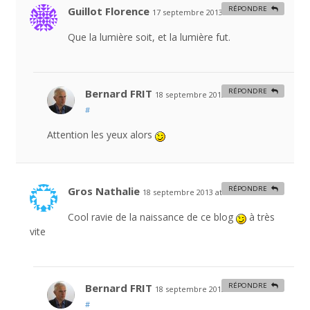
Guillot Florence
RÉPONDRE
17 septembre 2013 at 8 h 47 min
#
Que la lumière soit, et la lumière fut.
Bernard FRIT
RÉPONDRE
18 septembre 2013 at 21 h 47 min
#
Attention les yeux alors
Gros Nathalie
RÉPONDRE
18 septembre 2013 at 15 h 35 min
#
Cool ravie de la naissance de ce blog
à très
vite
Bernard FRIT
RÉPONDRE
18 septembre 2013 at 21 h 48 min
#